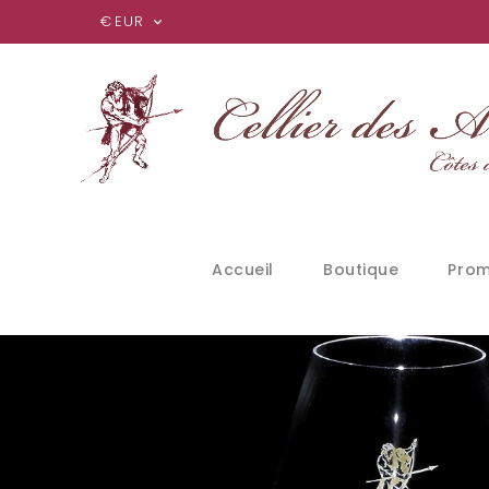
€
EUR

Accueil
Boutique
Prom