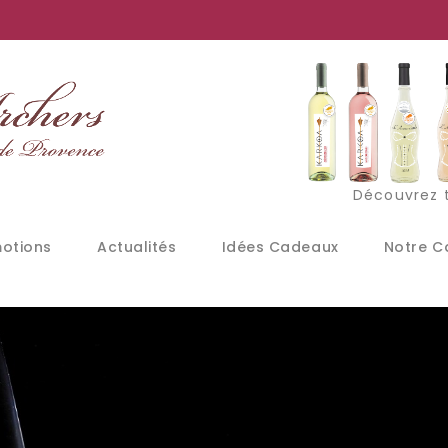
Découvrez t
otions
Actualités
Idées Cadeaux
Notre C