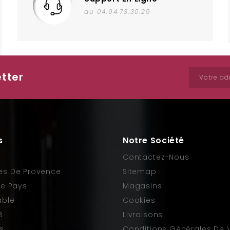
au 04.94.73.30.29
etter
IB Vin de Pays (5L-10L)
BIB VIN DE FRANCE (5L r
Prix
17,00 €
Prix
14,00 €
s
Notre Société
e
Contactez-Nous
es De Provence
Sitemap
De Pays
Magasins
able
Cookies
B
Livraisons
rs
Conditions Générales De 