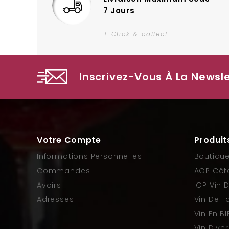
7 Jours
+ Click & collect
Inscrivez-Vous À La Newsl
B
BIB COTES DE PROVENCE (3L et 5L)
Prix
13,00 €
Votre Compte
Produit
Informations Personnelles
Boutiqu
Commandes
AOP Côt
Avoirs
IGP Vin 
Adresses
Vin De T
Vin En BI
Vin Dive