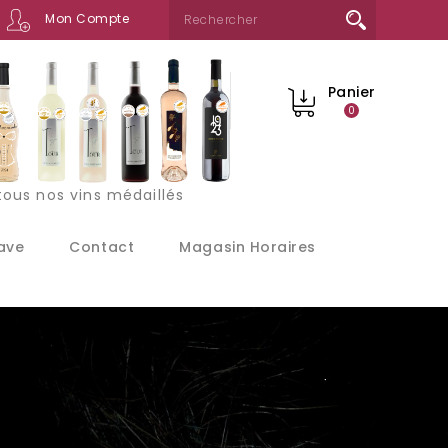
Mon Compte
Panier
0
ous nos vins médaillés
ave
Contact
Magasin Horaires