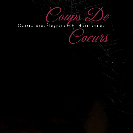
Coups De
Caractère, Élégance Et Harmonie...
Coeurs