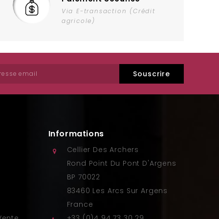
Via E-transaction (Crédit
agricole)
Royal Archer Mousseux Brut (x6)
osé)
Prix
47,70 €
Informations
Cellier Des Archers
Rond Point Du Pont D'Argens
BP 70022
83460 Les Arcs Sur Argens
France
Vente
+33 (0)4 94 73 30 29