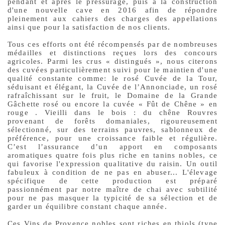
pendant et après le pressurage, puis à la construction
d'une nouvelle cave en 2016 afin de répondre
pleinement aux cahiers des charges des appellations
ainsi que pour la satisfaction de nos clients.
Tous ces efforts ont été récompensés par de nombreuses
médailles et distinctions reçues lors des concours
agricoles. Parmi les crus « distingués », nous citerons
des cuvées particulièrement suivi pour le maintien d'une
qualité constante comme: le rosé Cuvée de la Tour,
séduisant et élégant, la Cuvée de l’Annonciade, un rosé
rafraîchissant sur le fruit, le Domaine de la Grande
Gâchette rosé ou encore la cuvée « Fût de Chêne » en
rouge . Vieilli dans le bois : du chêne Rouvres
provenant de forêts domaniales, rigoureusement
sélectionné, sur des terrains pauvres, sablonneux de
préférence, pour une croissance faible et régulière.
C’est l’assurance d’un apport en composants
aromatiques quatre fois plus riche en tanins nobles, ce
qui favorise l'expression qualitative du raisin. Un outil
fabuleux à condition de ne pas en abuser... L'élevage
spécifique de cette production est préparé
passionnément par notre maître de chai avec subtilité
pour ne pas masquer la typicité de sa sélection et de
garder un équilibre constant chaque année.
Ces Vins de Provence nobles sont riches en thiols (type