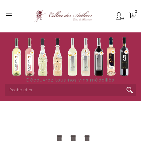
0

Découvrez tous nos vins médaillés