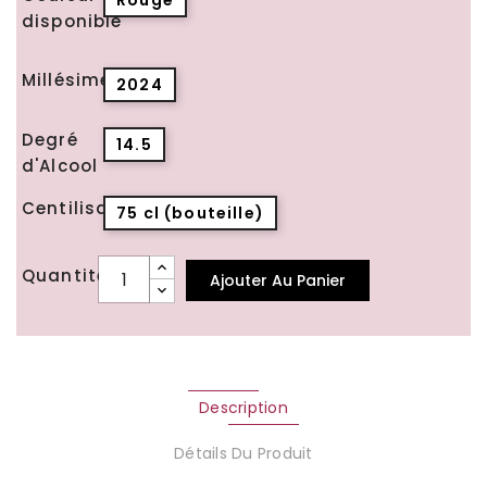
Rouge
disponible
Millésime
2024
Degré
14.5
d'Alcool
Centilisation
75 cl (bouteille)
Quantité
Ajouter Au Panier
Description
Détails Du Produit