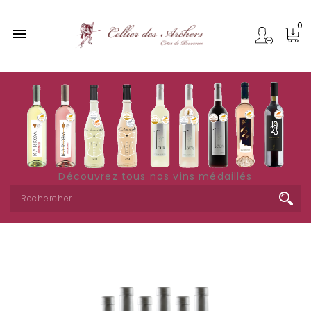
0

Découvrez tous nos vins médaillés