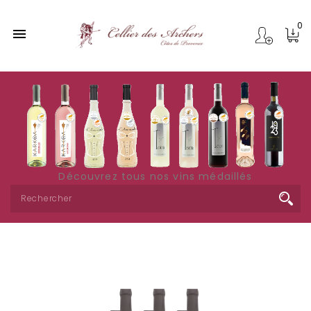
0

Découvrez tous nos vins médaillés